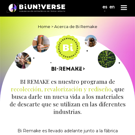
Nota:
es
en
este
sitio
web
incluye
Home
>
Acerca de Bi Remake
un
sistema
de
accesibilidad.
BI REMAKE es nuestro programa de
recolección, revalorización y rediseño
, que
busca darle un nueva vida a los materiales
de descarte que se utilizan en las diferentes
industrias.
Bi Remake es llevado adelante junto a la fábrica