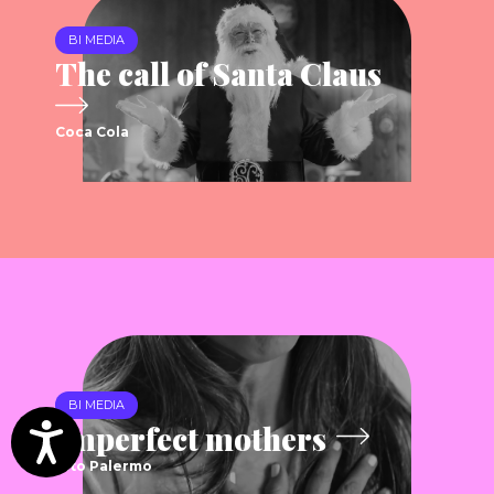
BI MEDIA
The call of Santa Claus
Coca Cola
BI MEDIA
Imperfect mothers
Accesibilidad
Alto Palermo