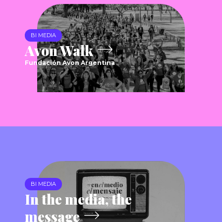
BI MEDIA
Avon Walk
Fundación Avon Argentina
BI MEDIA
In the media, the
message