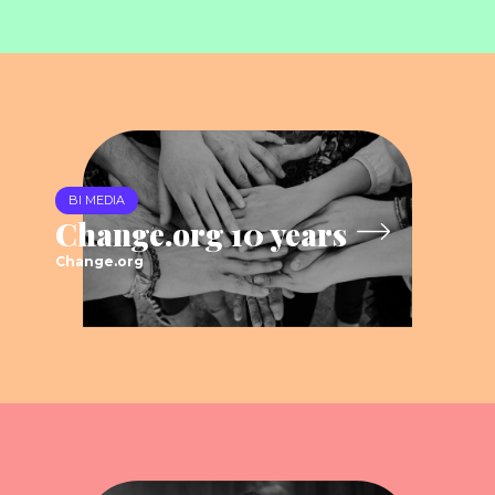
BI MEDIA
Change.org 10 years
Change.org