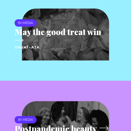
BI MEDIA
May the good treat win
Unicef - ATA
BI MEDIA
Postpandemic beauty